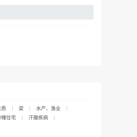
性质
梁
水产、渔业
单幢住宅
汗腺疾病