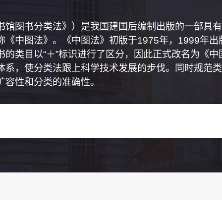
书馆图书分类法》）是我国建国后编制出版的一部具有
《中图法》。《中图法》初版于1975年，1999年
书的类目以“＋”标识进行了区分，因此正式改名为《
体系，使分类法跟上科学技术发展的步伐。同时规范类
扩容性和分类的准确性。