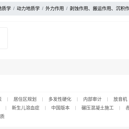
地质学
动力地质学
外力作用
剥蚀作用、搬运作用、沉积
素
居住区规划
多发性硬化
内部审计
放音机
新生儿溶血症
中国版本
碾压混凝土施工
质