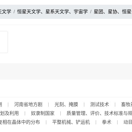
天文学
恒星天文学、星系天文学、宇宙学
星团、星协、恒星
测
河南省地方剧
光刻、掩膜
测试技术
畜牧
划及利用
奴隶制国家
质量管理、评价、技术标准与
复相在晶体中的分布
平整机械、铲运机
拳术
动