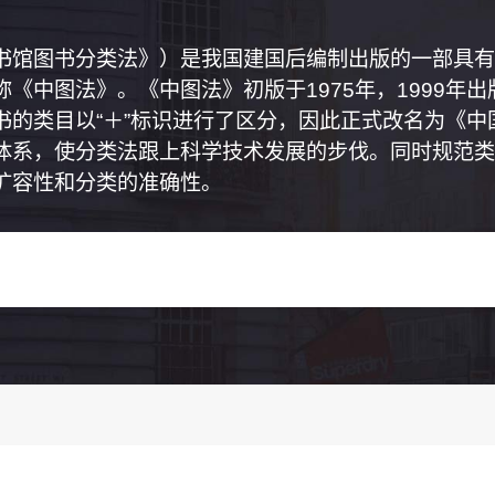
书馆图书分类法》）是我国建国后编制出版的一部具有
《中图法》。《中图法》初版于1975年，1999年
书的类目以“＋”标识进行了区分，因此正式改名为《
体系，使分类法跟上科学技术发展的步伐。同时规范类
扩容性和分类的准确性。