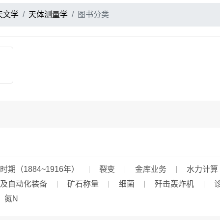
天文学
天体测量学
图书分类
期（1884~1916年）
裂变
金库业务
水力计算
及自动化装备
矿石称量
细菌
歼击轰炸机
氮N