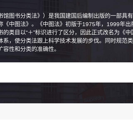
书馆图书分类法》）是我国建国后编制出版的一部具有
《中图法》。《中图法》初版于1975年，1999年
书的类目以“＋”标识进行了区分，因此正式改名为《
体系，使分类法跟上科学技术发展的步伐。同时规范类
扩容性和分类的准确性。