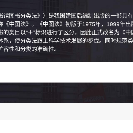
书馆图书分类法》）是我国建国后编制出版的一部具有
《中图法》。《中图法》初版于1975年，1999年
书的类目以“＋”标识进行了区分，因此正式改名为《
体系，使分类法跟上科学技术发展的步伐。同时规范类
扩容性和分类的准确性。