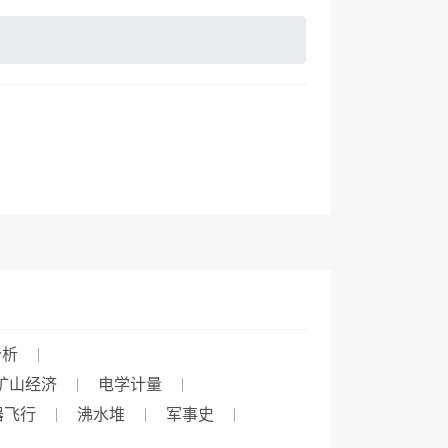
分析
矿山经济
电学计量
器飞行
沸水堆
军事史