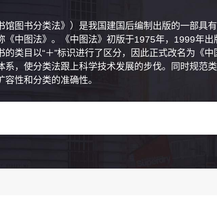
书馆图书分类法》）是我国建国后编制出版的一部具有
《中图法》。《中图法》初版于1975年，1999年
书的类目以“＋”标识进行了区分，因此正式改名为《
体系，使分类法跟上科学技术发展的步伐。同时规范类
扩容性和分类的准确性。