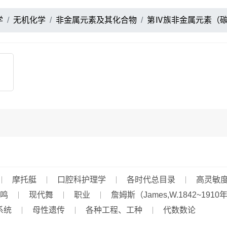
学
无机化学
非金属元素及其化合物
第Ⅳ族非金属元素（
摩托艇
口腔科护理学
各时代总目录
高灵敏
鸣
现代舞
职业
詹姆斯（James,W.1842~1910
系统
母性遗传
各种工程、工种
代数数论