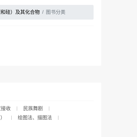
碳和硅）及其化合物
图书分类
度接收
民族舞剧
年）
绘图法、描图法