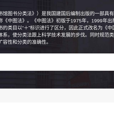
书馆图书分类法》）是我国建国后编制出版的一部具有
《中图法》。《中图法》初版于1975年，1999年
书的类目以“＋”标识进行了区分，因此正式改名为《
体系，使分类法跟上科学技术发展的步伐。同时规范类
扩容性和分类的准确性。