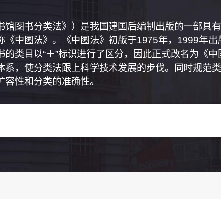
书馆图书分类法》）是我国建国后编制出版的一部具有
《中图法》。《中图法》初版于1975年，1999年
书的类目以“＋”标识进行了区分，因此正式改名为《
体系，使分类法跟上科学技术发展的步伐。同时规范类
扩容性和分类的准确性。