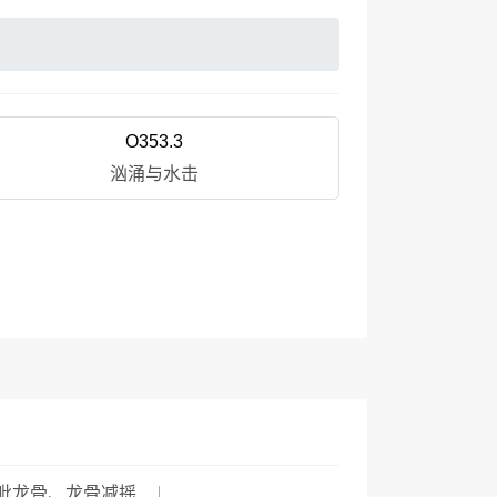
O353.3
汹涌与水击
舭龙骨、龙骨减摇