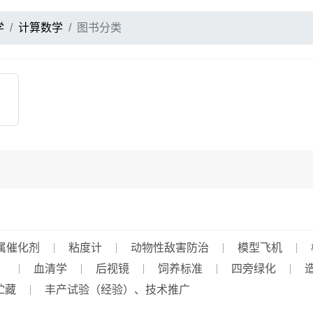
学
计算数学
图书分类
属催化剂
粘度计
动物性敌害防治
模型飞机
）
血清学
后视镜
饲养标准
四旁绿化
贮藏
丰产试验（经验）、技术推广