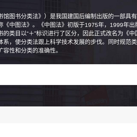
书馆图书分类法》）是我国建国后编制出版的一部具有
《中图法》。《中图法》初版于1975年，1999年
书的类目以“＋”标识进行了区分，因此正式改名为《
体系，使分类法跟上科学技术发展的步伐。同时规范类
扩容性和分类的准确性。