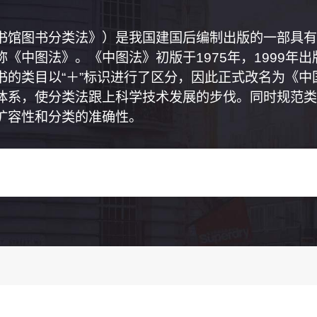
书馆图书分类法》）是我国建国后编制出版的一部具有
《中图法》。《中图法》初版于1975年，1999年
书的类目以“＋”标识进行了区分，因此正式改名为《
体系，使分类法跟上科学技术发展的步伐。同时规范类
扩容性和分类的准确性。