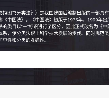
书馆图书分类法》）是我国建国后编制出版的一部具有
《中图法》。《中图法》初版于1975年，1999年
书的类目以“＋”标识进行了区分，因此正式改名为《
体系，使分类法跟上科学技术发展的步伐。同时规范类
扩容性和分类的准确性。