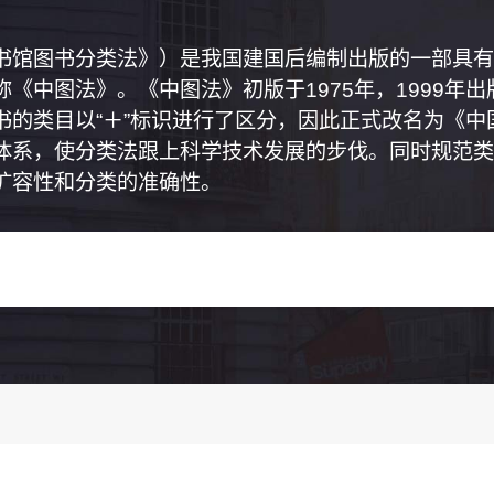
书馆图书分类法》）是我国建国后编制出版的一部具有
《中图法》。《中图法》初版于1975年，1999年
书的类目以“＋”标识进行了区分，因此正式改名为《
体系，使分类法跟上科学技术发展的步伐。同时规范类
扩容性和分类的准确性。