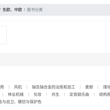
东欧、中欧
图书分类
用
风机
铀及铀合金的冶炼和加工
麦蚜
煤
林业机械
化妆
共生
定音鼓乐曲
结构
击与自卫、模仿与保护色