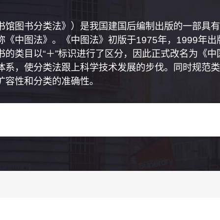
书馆图书分类法》）是我国建国后编制出版的一部具有
《中图法》。《中图法》初版于1975年，1999年
书的类目以“＋”标识进行了区分，因此正式改名为《
体系，使分类法跟上科学技术发展的步伐。同时规范类
扩容性和分类的准确性。