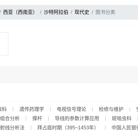
西亚（西南亚）
沙特阿拉伯
现代史
图书分类
蚊科
遗传药理学
电视信号理论
检修与维护
组合分析
撑杆
导线的参数计算应用
斑啮虫科
Γ射线分析法
拜占庭时期（395~1453年）
中国人民银