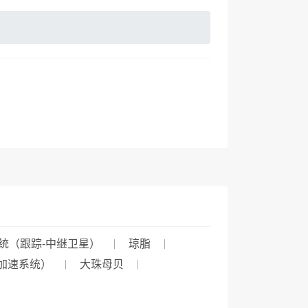
统（跟踪-中继卫星）
琼脂
加速系统）
大珠母贝