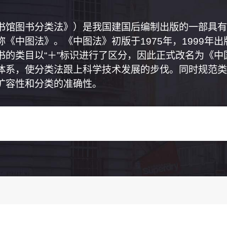
书馆图书分类法》）是我国建国后编制出版的一部具有
《中图法》。《中图法》初版于1975年，1999年
书的类目以“＋”标识进行了区分，因此正式改名为《
体系，使分类法跟上科学技术发展的步伐。同时规范类
扩容性和分类的准确性。