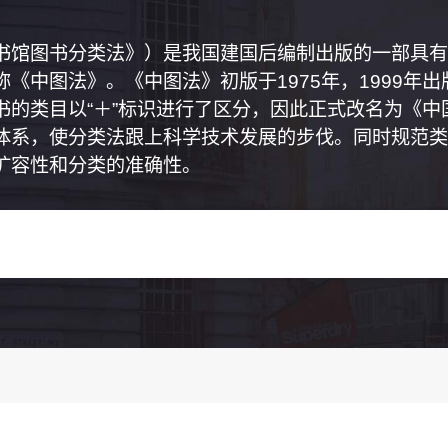
书馆图书分类法》）是我国建国后编制出版的一部具有
《中图法》。《中图法》初版于1975年，1999年
书的类目以“＋”标识进行了区分，因此正式改名为《
体系，使分类法跟上科学技术发展的步伐。同时规范类
扩容性和分类的准确性。