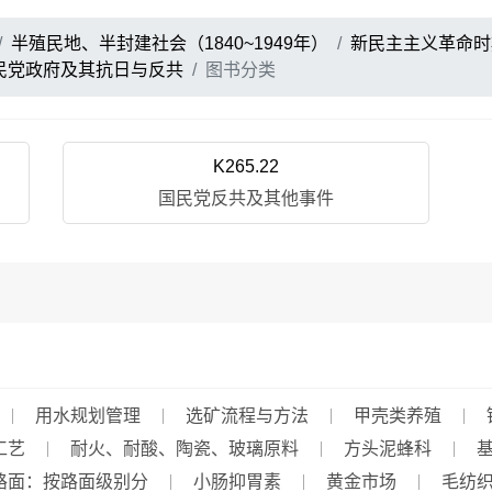
半殖民地、半封建社会（1840~1949年）
新民主主义革命时期
民党政府及其抗日与反共
图书分类
K265.22
国民党反共及其他事件
用水规划管理
选矿流程与方法
甲壳类养殖
工艺
耐火、耐酸、陶瓷、玻璃原料
方头泥蜂科
路面：按路面级别分
小肠抑胃素
黄金市场
毛纺