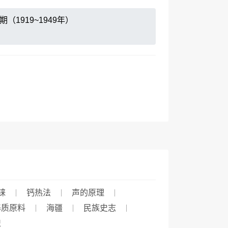
（1919~1949年）
铼
钙热法
声的原理
基质原料
海疆
民族史志
织