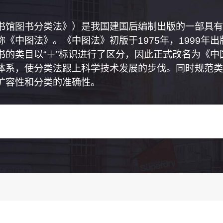
书馆图书分类法》）是我国建国后编制出版的一部具有
《中图法》。《中图法》初版于1975年，1999年
书的类目以“＋”标识进行了区分，因此正式改名为《
体系，使分类法跟上科学技术发展的步伐。同时规范类
扩容性和分类的准确性。