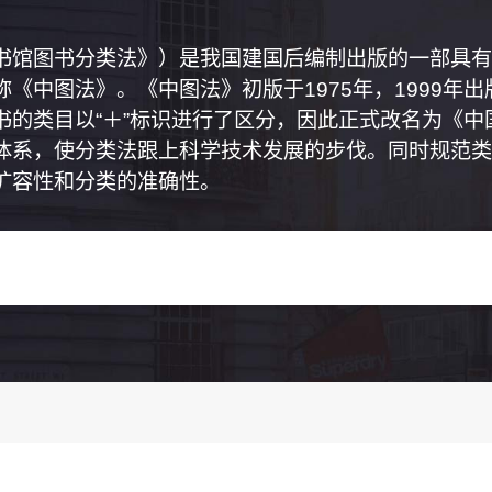
书馆图书分类法》）是我国建国后编制出版的一部具有
《中图法》。《中图法》初版于1975年，1999年
书的类目以“＋”标识进行了区分，因此正式改名为《
体系，使分类法跟上科学技术发展的步伐。同时规范类
扩容性和分类的准确性。