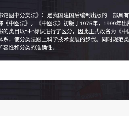
书馆图书分类法》）是我国建国后编制出版的一部具有
《中图法》。《中图法》初版于1975年，1999年
书的类目以“＋”标识进行了区分，因此正式改名为《
体系，使分类法跟上科学技术发展的步伐。同时规范类
扩容性和分类的准确性。