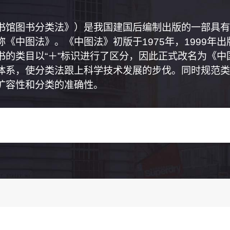
书馆图书分类法》）是我国建国后编制出版的一部具有
《中图法》。《中图法》初版于1975年，1999年
书的类目以“＋”标识进行了区分，因此正式改名为《
体系，使分类法跟上科学技术发展的步伐。同时规范类
扩容性和分类的准确性。