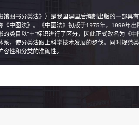
书馆图书分类法》）是我国建国后编制出版的一部具有
《中图法》。《中图法》初版于1975年，1999年
书的类目以“＋”标识进行了区分，因此正式改名为《
体系，使分类法跟上科学技术发展的步伐。同时规范类
扩容性和分类的准确性。