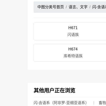
中图分类号首页
语言、文字
闪-含
H671
闪语族
H674
库希特语族
其他用户正在浏览
闪-含语系（阿非罗-亚细亚语系）
畜