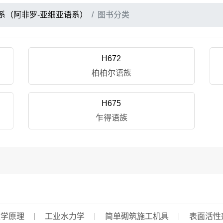
语系（阿非罗-亚细亚语系）
图书分类
H672
柏柏尔语族
H675
乍得语族
牧学原理
工业水力学
简单砌筑施工机具
表面活性