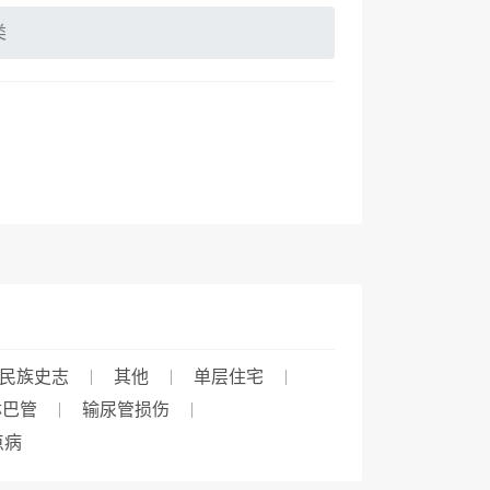
类
民族史志
其他
单层住宅
淋巴管
输尿管损伤
点病