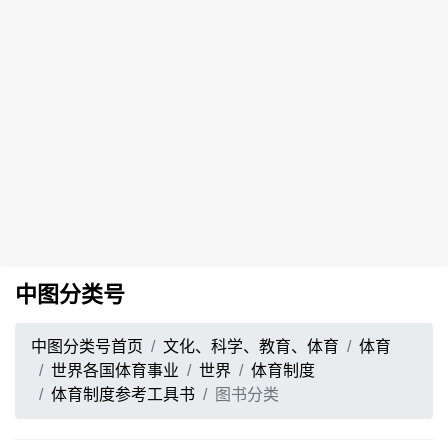
中图分类号
中图分类号首页
文化、科学、教育、体育
体育
世界各国体育事业
世界
体育制度
体育制度参考工具书
图书分类