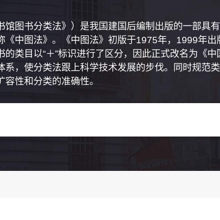
书馆图书分类法》）是我国建国后编制出版的一部具有
《中图法》。《中图法》初版于1975年，1999年
书的类目以“＋”标识进行了区分，因此正式改名为《
体系，使分类法跟上科学技术发展的步伐。同时规范类
扩容性和分类的准确性。