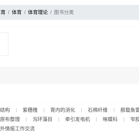
体育
体育
体育理论
图书分类
结构
紫穗槐
胃内的消化
石棉纤维
舰载鱼
原布整理
沟环藻目
牵引发电机
啄蝶科
窄
外情报工作交流