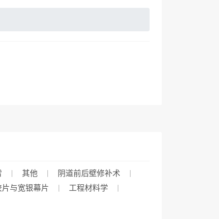
雷
其他
阴道前后壁修补术
胶片与宽银幕片
工程材料学