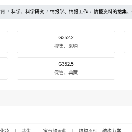
体育
科学、科学研究
情报学、情报工作
情报资料的搜集、
G352.2
搜集、采购
G352.5
保管、典藏
化妆
共生
定音鼓乐曲
结构原理、结构力学