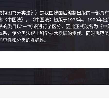
书馆图书分类法》）是我国建国后编制出版的一部具有
《中图法》。《中图法》初版于1975年，1999年
书的类目以“＋”标识进行了区分，因此正式改名为《
体系，使分类法跟上科学技术发展的步伐。同时规范类
扩容性和分类的准确性。