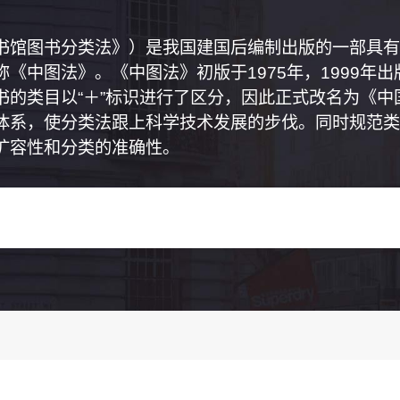
书馆图书分类法》）是我国建国后编制出版的一部具有
《中图法》。《中图法》初版于1975年，1999年
书的类目以“＋”标识进行了区分，因此正式改名为《
体系，使分类法跟上科学技术发展的步伐。同时规范类
扩容性和分类的准确性。