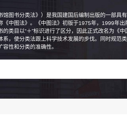
书馆图书分类法》）是我国建国后编制出版的一部具有
《中图法》。《中图法》初版于1975年，1999年
书的类目以“＋”标识进行了区分，因此正式改名为《
体系，使分类法跟上科学技术发展的步伐。同时规范类
扩容性和分类的准确性。