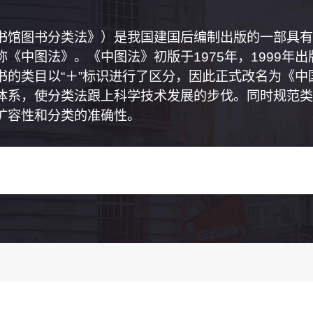
书馆图书分类法》）是我国建国后编制出版的一部具有
《中图法》。《中图法》初版于1975年，1999年
书的类目以“＋”标识进行了区分，因此正式改名为《
体系，使分类法跟上科学技术发展的步伐。同时规范类
扩容性和分类的准确性。