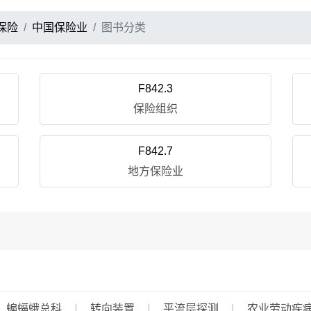
保险
中国保险业
图书分类
F842.3
保险组织
F842.7
地方保险业
蝙蝠蛾总科
转向装置
平流层探测
农业劳动疾