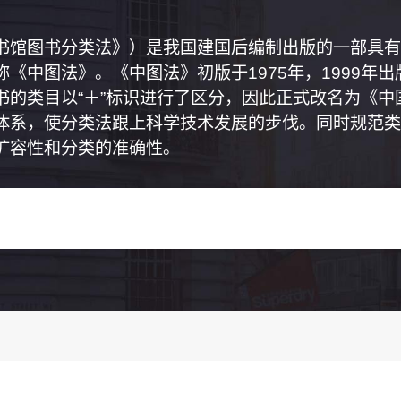
书馆图书分类法》）是我国建国后编制出版的一部具有
《中图法》。《中图法》初版于1975年，1999年
书的类目以“＋”标识进行了区分，因此正式改名为《
体系，使分类法跟上科学技术发展的步伐。同时规范类
扩容性和分类的准确性。