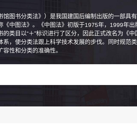
书馆图书分类法》）是我国建国后编制出版的一部具有
《中图法》。《中图法》初版于1975年，1999年
书的类目以“＋”标识进行了区分，因此正式改名为《
体系，使分类法跟上科学技术发展的步伐。同时规范类
扩容性和分类的准确性。