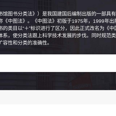
书馆图书分类法》）是我国建国后编制出版的一部具有
《中图法》。《中图法》初版于1975年，1999年
书的类目以“＋”标识进行了区分，因此正式改名为《
体系，使分类法跟上科学技术发展的步伐。同时规范类
扩容性和分类的准确性。