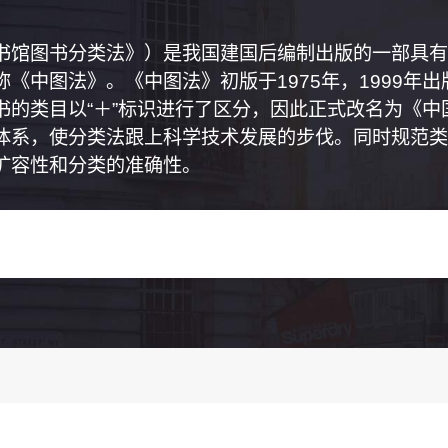
书馆图书分类法》）是我国建国后编制出版的一部具有
《中图法》。《中图法》初版于1975年，1999年
书的类目以“＋”标识进行了区分，因此正式改名为《
体系，使分类法跟上科学技术发展的步伐。同时规范类
扩容性和分类的准确性。