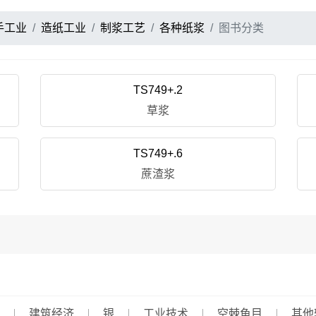
手工业
造纸工业
制浆工艺
各种纸浆
图书分类
TS749+.2
草浆
TS749+.6
蔗渣浆
建筑经济
银
工业技术
空棘鱼目
其他