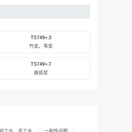
TS749+.3
竹浆、苇浆
TS749+.7
废纸浆
轻工业、手工业
一般性问题