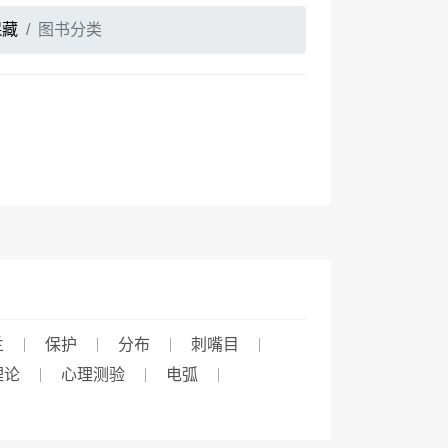
保藏
图书分类
兰
保护
分布
刺嘴目
理论
心理测验
电弧