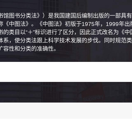
书馆图书分类法》）是我国建国后编制出版的一部具有
《中图法》。《中图法》初版于1975年，1999年
书的类目以“＋”标识进行了区分，因此正式改名为《
体系，使分类法跟上科学技术发展的步伐。同时规范类
扩容性和分类的准确性。