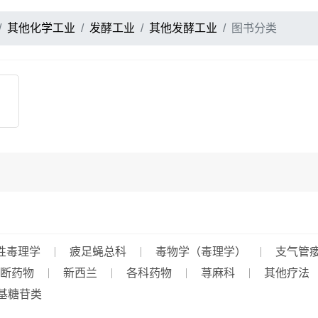
其他化学工业
发酵工业
其他发酵工业
图书分类
性毒理学
疲足蝇总科
毒物学（毒理学）
支气管
断药物
新西兰
各科药物
荨麻科
其他疗法
基糖苷类