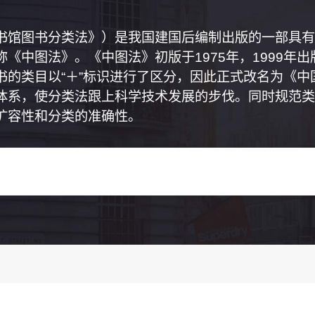
书馆图书分类法》）是我国建国后编制出版的一部具有
《中图法》。《中图法》初版于1975年，1999年
书的类目以“＋”标识进行了区分，因此正式改名为《
体系，使分类法跟上科学技术发展的步伐。同时规范类
扩容性和分类的准确性。