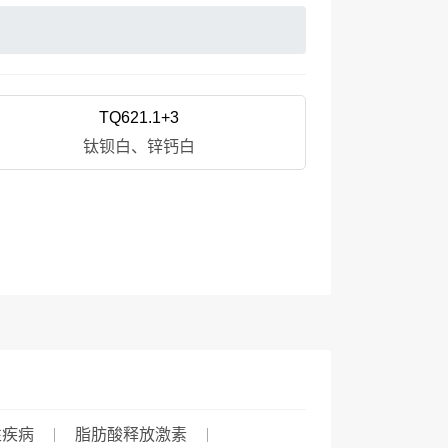
TQ621.1+3
钛钡白、锌钙白
性疾病
脂肪酸释放激素