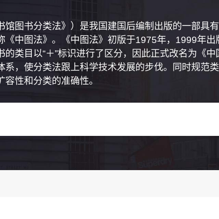
书馆图书分类法》）是我国建国后编制出版的一部具有
《中图法》。《中图法》初版于1975年，1999年
书的类目以“＋”标识进行了区分，因此正式改名为《
体系，使分类法跟上科学技术发展的步伐。同时规范类
扩容性和分类的准确性。