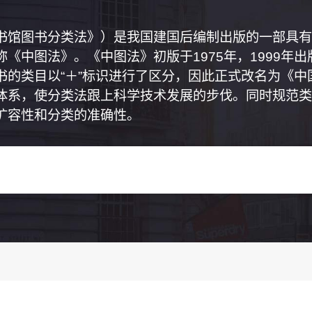
书馆图书分类法》）是我国建国后编制出版的一部具有
《中图法》。《中图法》初版于1975年，1999年
书的类目以“＋”标识进行了区分，因此正式改名为《
体系，使分类法跟上科学技术发展的步伐。同时规范类
扩容性和分类的准确性。