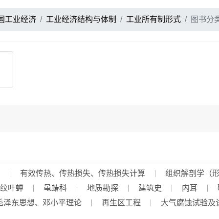
国工业经济
工业经济结构与体制
工业所有制形式
图书分
有效传热、传热损失、传热损失计算
组织解剖学（
纹叶蝉
黾蝽科
地质勘探
建筑史
内耳
毛泽东思想、邓小平理论
再生区工程
大气腐蚀试验及