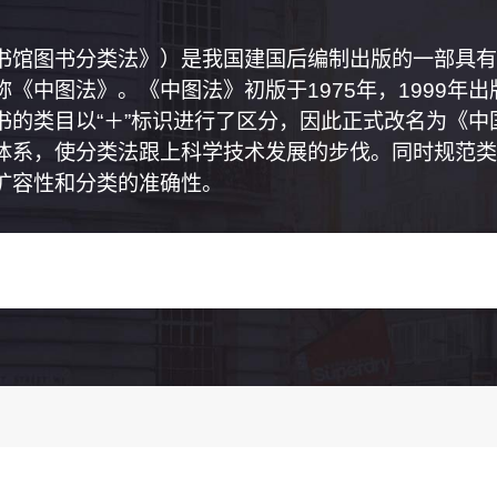
书馆图书分类法》）是我国建国后编制出版的一部具有
《中图法》。《中图法》初版于1975年，1999年
书的类目以“＋”标识进行了区分，因此正式改名为《
体系，使分类法跟上科学技术发展的步伐。同时规范类
扩容性和分类的准确性。