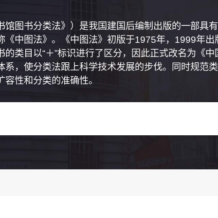
书馆图书分类法》）是我国建国后编制出版的一部具有
《中图法》。《中图法》初版于1975年，1999年
书的类目以“＋”标识进行了区分，因此正式改名为《
体系，使分类法跟上科学技术发展的步伐。同时规范类
扩容性和分类的准确性。