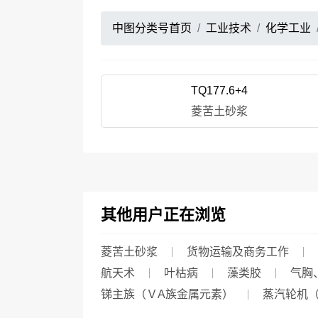
中图分类号首页
工业技术
化学工业
TQ177.6+4
菱苦土砂浆
其他用户正在浏览
菱苦土砂浆
货物运输及商务工作
航天术
叶枯病
藻类胶
气胸
锑主族（ＶA族金属元素）
蒸汽轮机