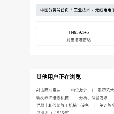
中图分类号首页
工业技术
无线电电
TN959.1+5
射击瞄准雷达
其他用户正在浏览
射击瞄准雷达
电位差计
雕塑艺术
轨枕养护维修机械
分析、试验方法
混凝土和砂浆施工机械与设备
第Ⅶ族
早期史（~1535年）