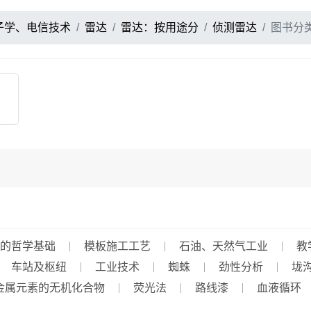
子学、电信技术
雷达
雷达：按用途分
侦测雷达
图书分
的哲学基础
模板施工工艺
石油、天然气工业
教
车站及枢纽
工业技术
蜘蛛
劲性分析
垅
金属元素的无机化合物
荧光法
路线漆
血液循环