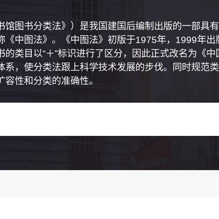
书馆图书分类法》）是我国建国后编制出版的一部具有
《中图法》。《中图法》初版于1975年，1999年
书的类目以“＋”标识进行了区分，因此正式改名为《
体系，使分类法跟上科学技术发展的步伐。同时规范类
扩容性和分类的准确性。