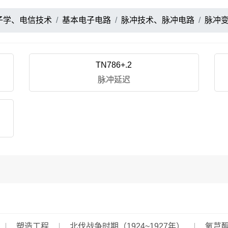
子学、电信技术
基本电子电路
脉冲技术、脉冲电路
脉冲
TN786+.2
脉冲延迟
塑造工程
北伐战争时期（1924~1927年）
氧芑