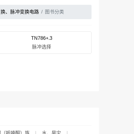
变换、脉冲变换电路
图书分类
TN786+.3
脉冲选择
酮（哌喃酮）族
水、旱灾