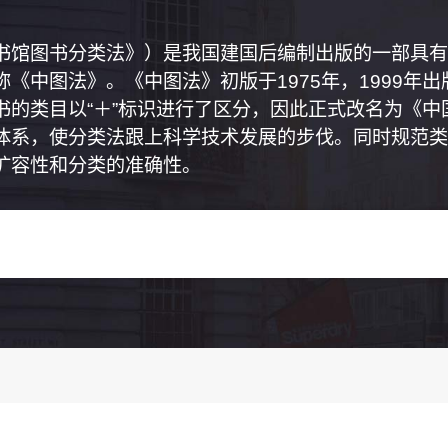
书馆图书分类法》）是我国建国后编制出版的一部具有
《中图法》。《中图法》初版于1975年，1999年
书的类目以“＋”标识进行了区分，因此正式改名为《
体系，使分类法跟上科学技术发展的步伐。同时规范类
扩容性和分类的准确性。