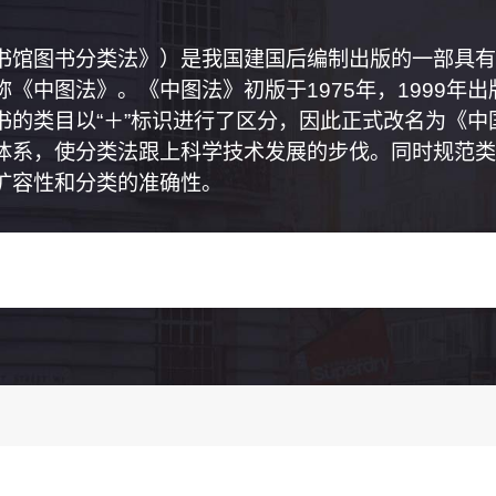
书馆图书分类法》）是我国建国后编制出版的一部具有
《中图法》。《中图法》初版于1975年，1999年
书的类目以“＋”标识进行了区分，因此正式改名为《
体系，使分类法跟上科学技术发展的步伐。同时规范类
扩容性和分类的准确性。