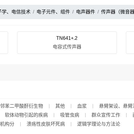
子学、电信技术
电子元件、组件
电声器件
传声器（微音
TN641+.2
电容式传声器
邻苯二甲酸酐衍生物
其他
血浆
悬臂架设、悬臂
软体动物引起的疾病
吸管虫病
群众宣传工作
机构分
溃疡性皮肤坏死病
逻辑学理论与方法论