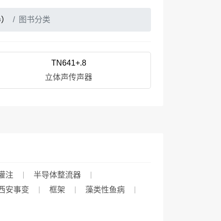
器）
图书分类
TN641+.8
立体声传声器
灌注
半导体整流器
西安事变
框架
藻类性鱼病