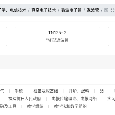
子学、电信技术
真空电子技术
微波电子管
返波管
图书
TN125+.2
“M”型返波管
气
手迹
桩基及深基础
开炉、配料
酯
福建抗日人民政府
电报传输理论、电报网络
实
砧及工具
教学组织
教学法和教学组织