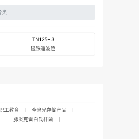
分类
TN125+.3
磁铁返波管
职工教育
全息光存储产品
习
肺炎克雷白氏杆菌