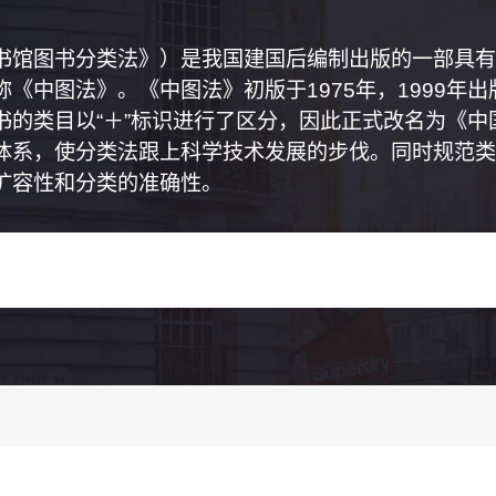
书馆图书分类法》）是我国建国后编制出版的一部具有
《中图法》。《中图法》初版于1975年，1999年
书的类目以“＋”标识进行了区分，因此正式改名为《
体系，使分类法跟上科学技术发展的步伐。同时规范类
扩容性和分类的准确性。