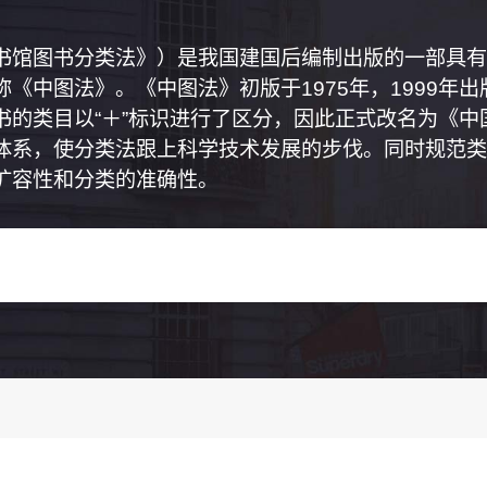
书馆图书分类法》）是我国建国后编制出版的一部具有
《中图法》。《中图法》初版于1975年，1999年
书的类目以“＋”标识进行了区分，因此正式改名为《
体系，使分类法跟上科学技术发展的步伐。同时规范类
扩容性和分类的准确性。