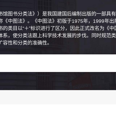
书馆图书分类法》）是我国建国后编制出版的一部具有
《中图法》。《中图法》初版于1975年，1999年
书的类目以“＋”标识进行了区分，因此正式改名为《
体系，使分类法跟上科学技术发展的步伐。同时规范类
扩容性和分类的准确性。