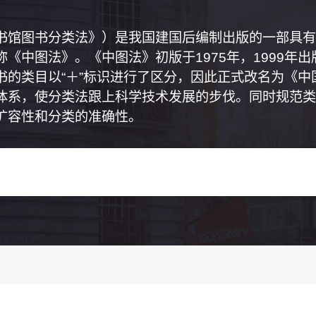
书馆图书分类法》）是我国建国后编制出版的一部具有
《中图法》。《中图法》初版于1975年，1999年
书的类目以“＋”标识进行了区分，因此正式改名为《
体系，使分类法跟上科学技术发展的步伐。同时规范类
扩容性和分类的准确性。