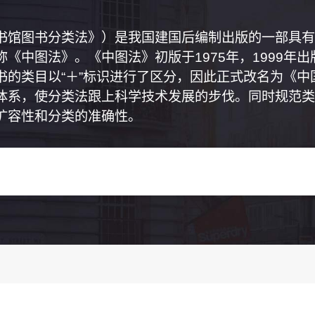
书馆图书分类法》）是我国建国后编制出版的一部具有
《中图法》。《中图法》初版于1975年，1999年
书的类目以“＋”标识进行了区分，因此正式改名为《
体系，使分类法跟上科学技术发展的步伐。同时规范类
扩容性和分类的准确性。