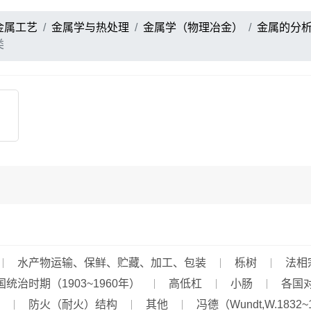
金属工艺
金属学与热处理
金属学（物理冶金）
金属的分
类
水产物运输、保鲜、贮藏、加工、包装
栎树
法相
国统治时期（1903~1960年）
高低杠
小肠
各国
防火（耐火）结构
其他
冯德（Wundt,W.1832