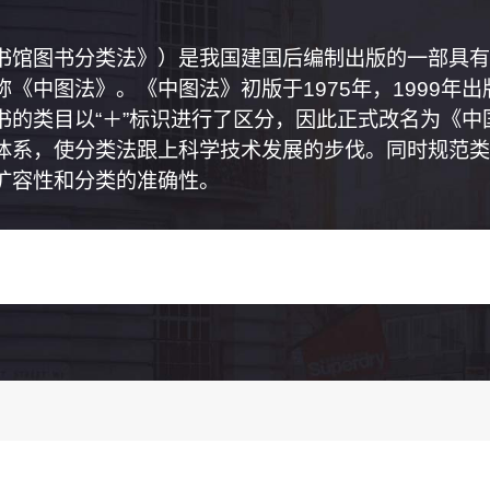
书馆图书分类法》）是我国建国后编制出版的一部具有
《中图法》。《中图法》初版于1975年，1999年
书的类目以“＋”标识进行了区分，因此正式改名为《
体系，使分类法跟上科学技术发展的步伐。同时规范类
扩容性和分类的准确性。